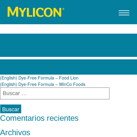
(English) Dye-Free Formula –
Fiesta
Navegación
(English) Dye-Free Formula – Food Lion
(English) Dye-Free Formula – WinCo Foods
de
Buscar:
entradas
Comentarios recientes
Archivos