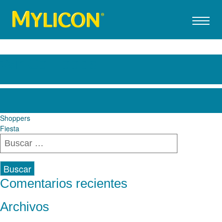
WinCo Foods
Navegación
Shoppers
Fiesta
de
Buscar:
entradas
Comentarios recientes
Archivos