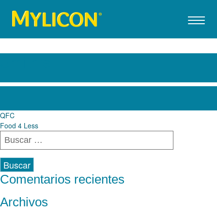
Smith’s
Navegación
QFC
Food 4 Less
de
Buscar:
entradas
Comentarios recientes
Archivos