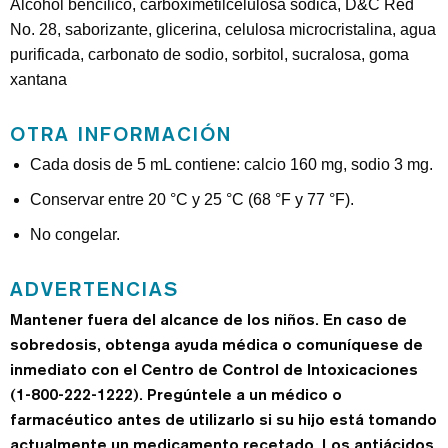
Alcohol bencílico, carboximetilcelulosa sódica, D&C Red
No. 28, saborizante, glicerina, celulosa microcristalina, agua
purificada, carbonato de sodio, sorbitol, sucralosa, goma
xantana
OTRA INFORMACIÓN
Cada dosis de 5 mL contiene: calcio 160 mg, sodio 3 mg.
Conservar entre 20 °C y 25 °C (68 °F y 77 °F).
No congelar.
ADVERTENCIAS
Mantener fuera del alcance de los niños. En caso de
sobredosis, obtenga ayuda médica o comuníquese de
inmediato con el Centro de Control de Intoxicaciones
(1-800-222-1222). Pregúntele a un médico o
farmacéutico antes de utilizarlo si su hijo está tomando
actualmente un medicamento recetado. Los antiácidos