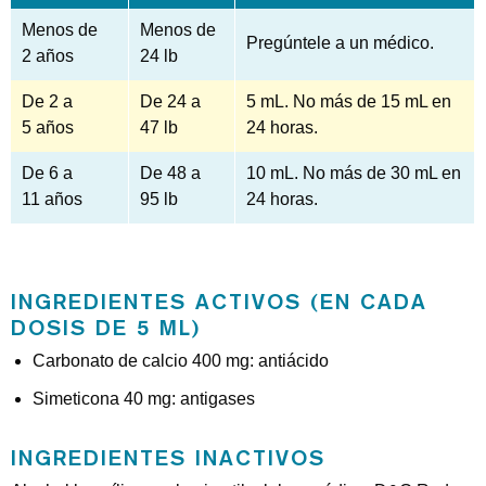
Menos de
Menos de
Pregúntele a un médico.
2 años
24 lb
De 2 a
De 24 a
5 mL. No más de 15 mL en
5 años
47 lb
24 horas.
De 6 a
De 48 a
10 mL. No más de 30 mL en
11 años
95 lb
24 horas.
INGREDIENTES ACTIVOS (EN CADA
DOSIS DE 5 ML)
Carbonato de calcio 400 mg: antiácido
Simeticona 40 mg: antigases
INGREDIENTES INACTIVOS