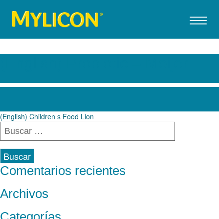
(English) Probiotic – Meijer
Navegación
(English) Children s Food Lion
Buscar:
de
entradas
Comentarios recientes
Archivos
Categorías